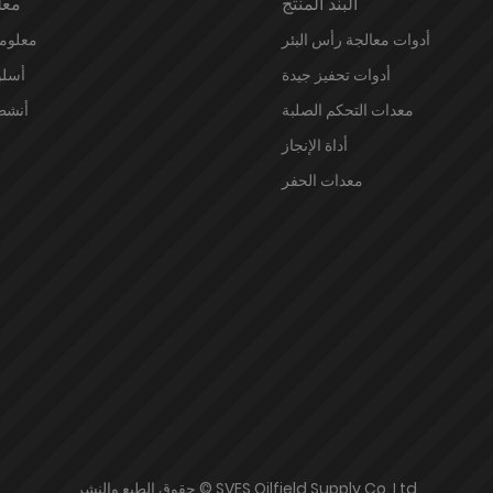
البند المنتج
معل
أدوات معالجة رأس البئر
معلوم
أدوات تحفيز جيدة
أسلو
معدات التحكم الصلبة
أنشط
أداة الإنجاز
معدات الحفر
حقوق الطبع والنشر © SVES Oilfield Supply Co.,Ltd