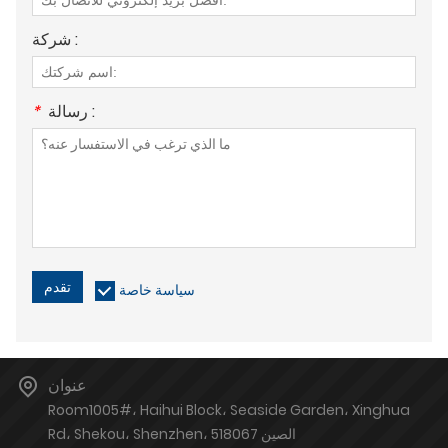
شركة :
رسالة :
*
تقدم
سياسة خاصة
عنوان
Room1005#، Haihui Block، Seaside Garden، Xinghua
Rd، Shekou، Shenzhen، الصين 518067