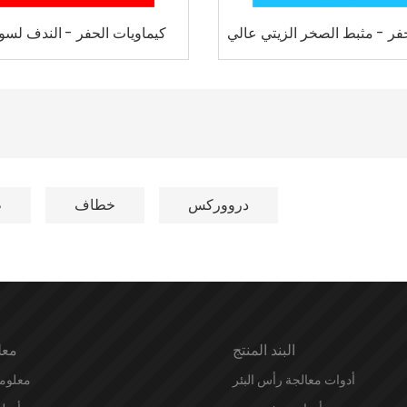
فر - مثبط الصخر الزيتي عالي
كيماويات الحفر - الندف لسوا
الأداء وما إلى ذلك
درووركس
خطاف
ط
البند المنتج
معل
أدوات معالجة رأس البئر
معلوم