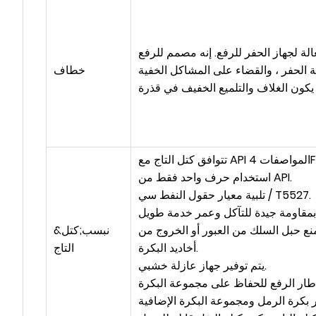
ة لجهاز الحفر للرفع. إنه مصمم للرفع
ة الحفر ، والقضاء على المشاكل الخفية
خطاف
تتوافق كتل التاج مع API المواصفات 4F و المواصفات 8C ، ولها الحق في
استخدام حرف واحد فقط من API.
تلبية معيار حقول النفط سي / T5527.
ع حبل السلك من العبور أو الخروج من
&نبسب;كتل
أخاديد البكرة.
التاج
يتم توفير جهاز عازلة خشبي.