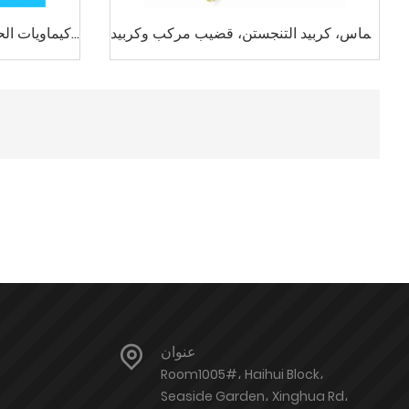
الماس، كربيد التنجستن، قضيب مركب وكربيد
كيماويات الح
التنجستن غير المغناطيسي
عنوان
Room1005#، Haihui Block،
Seaside Garden، Xinghua Rd،