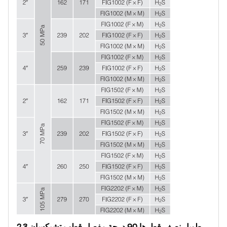
2.3 طويل نصف قطرها 90 درجة مفصل قطب تشيكسان