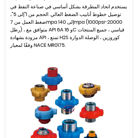
يستخدم اتحاد المطرقة بشكل أساسي في صناعة النفط في
توصيل خطوط أنابيب الضغط العالي. الحجم من 1"إلى 5"،
ضغط العمل من 7mpa إلى 140mpa (1000psi-20000
رطل) ، متوافق مع API 6A و 16C قياسي ، جميع المنتجات
مزودة بشهادة API ، تمنع H2S كوروزين ، الوصلة الدوارة
وفقًا لمعيار NACE MR0175.