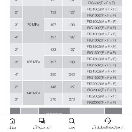
ارساللجنةالتحقيقالآن!
بحث
الدردشةالآن!
منزل