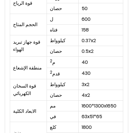
قوة الرياح
50
حصان
600
ل
الحجم المتاح
158
فتاه
0.37x2
كيلوواط
قوة جهاز تبريد
الهواء
0.5x2
حصان
2
40
م
منطقة الإشعاع
2
430
قدم
3x2
كيلوواط
قوة السخان
الكهربائي
4x2
حصان
1600*1300x1650
مم
الابعاد الكلية
63x51*65
في
1800
كلغ
وزن