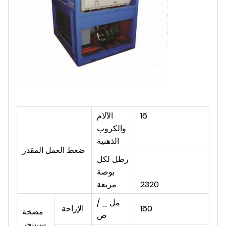
16
الآلام
والكروب
الذهنية
ضغط العمل المقدر
رطل لكل
بوصة
2320
مربعة
مل _ /
160
الإزاحة
مضخة
ص
سبينجر