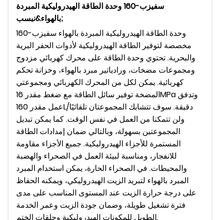
سفيزب-160
وحدة الطاقة الهيدروليكية المبردة
بالهواء&نبسب;
وحدة الطاقة الهيدروليكية المبردة بالهواء سفيزب-160
مخصصة لتوفير الطاقة الهيدروليكية لأدوات الحفر البرية
والبحرية. تحتوي وحدة الطاقة على محرك كهربائي مزدوج
ومجموعات مضخات، ورادياتير مبرد بالهواء، وخزانة تحكم
كهربائية. يمكن لكل من المحرك الكهربائي ومجموعتي
المضخة توفير سائل الطاقة مع ضغط مقدر 16MPa وتدفق
عمل مقدر 160L/دقيقة. سوف تتشابك المجموعتان تلقائيًا
ولن تتمكنا من العمل في نفس الوقت. كما يمكن تبديل
المجموعتين بسهولة، وبالتالي ضمان إمدادات الطاقة
المستمرة للأجزاء الهيدروليكية. جميع الأجزاء مقاومة
للانفجار، ومناسبة لبيئة العمل في الصحراء والهضبة
والمحيطات. في الصحراء الحارة، يمكن استخدام المبرد
المبرد بالهواء لتبريد الزيت الهيدروليكي، ويمكنه الحفاظ
على درجة حرارة الزيت عند المستوى المناسب على مدى
فترة تشغيل طويلة، وضمان جودة الزيت وعمر الخدمة
الطويل للمكونات الهيدروليكية وحلقات الختم.