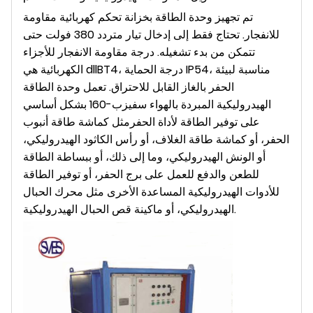
تم تجهيز وحدة الطاقة بخزانة تحكم كهربائية مقاومة
للانفجار. تحتاج فقط إلى إدخال تيار متردد 380 فولت حتى
تتمكن من بدء تشغيله. درجة مقاومة الانفجار للأجزاء
الكهربائية هي dllBT4، درجة الحماية IP54، مناسبة لبيئة
الحفر بالغاز القابل للاحتراق. تعمل وحدة الطاقة
الهيدروليكية المبردة بالهواء سفيزب-160 بشكل أساسي
على توفير الطاقة لأداة الحفر
مثل كماشة طاقة أنبوب
الحفر، أو كماشة طاقة الغلاف، أو رأس الكاثود الهيدروليكي،
أو الونش الهيدروليكي، وما إلى ذلك، أو ببساطة الطاقة
للطعن والدفع للعمل على برج الحفر، أو توفير الطاقة
للأدوات الهيدروليكية المساعدة الأخرى مثل محرك الحبال
الهيدروليكي، أو ماكينة قص الحبال الهيدروليكية.