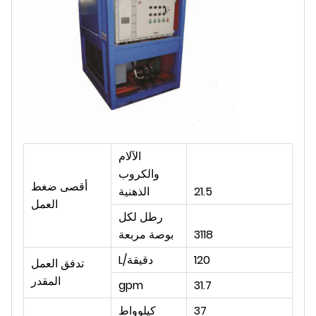
الآلام
والكروب
أقصى ضغط
21.5
الذهنية
العمل
رطل لكل
3118
بوصة مربعة
120
L/دقيقة
تدفق العمل
المقدر
gpm
31.7
37
كيلوواط