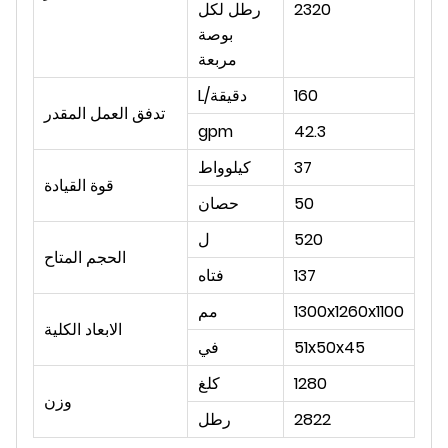
2320
رطل لكل
بوصة
مربعة
160
L/دقيقة
تدفق العمل المقدر
gpm
42.3
37
كيلوواط
قوة القيادة
50
حصان
520
ل
الحجم المتاح
137
فتاه
1300x1260x1100
مم
الابعاد الكلية
51x50x45
في
1280
كلغ
وزن
2822
رطل