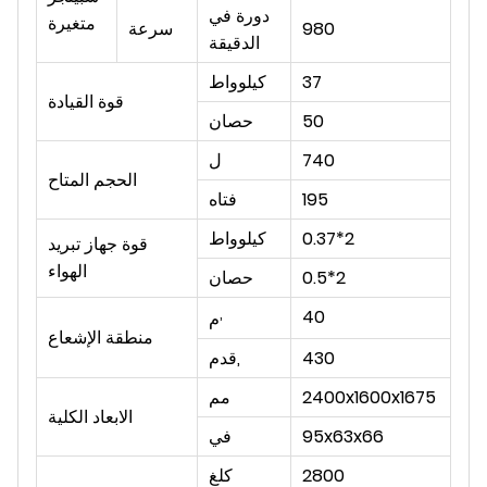
دورة في
متغيرة
980
سرعة
الدقيقة
37
كيلوواط
قوة القيادة
50
حصان
740
ل
الحجم المتاح
195
فتاه
0.37*2
كيلوواط
قوة جهاز تبريد
الهواء
0.5*2
حصان
,
40
م
منطقة الإشعاع
430
,
قدم
2400x1600x1675
مم
الابعاد الكلية
95x63x66
في
2800
كلغ