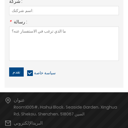
شركة :
رسالة :
*
تقدم
سياسة خاصة
عنوان
Room1005#، Haihui Block، Seaside Garden، Xinghua
Rd، Shekou، Shenzhen، الصين 518067
البريدالإلكتروني