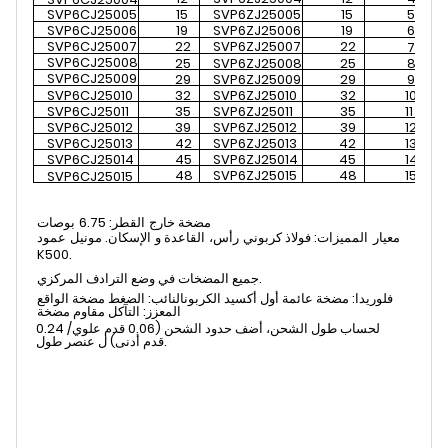
SVP6CJ25005
15
SVP6ZJ25005
15
5
SVP6CJ25006
19
SVP6ZJ25006
19
6
SVP6CJ25007
22
SVP6ZJ25007
22
7
SVP6CJ25008
25
SVP6ZJ25008
25
8
SVP6CJ25009
29
SVP6ZJ25009
29
9
SVP6CJ25010
32
SVP6ZJ25010
32
10
SVP6CJ25011
35
SVP6ZJ25011
35
11
SVP6CJ25012
39
SVP6ZJ25012
39
12
SVP6CJ25013
42
SVP6ZJ25013
42
13
SVP6CJ25014
45
SVP6ZJ25014
45
14
48
SVP6ZJ25015
48
15
SVP6CJ25015
مضخة خارج
القطر: 6.75
بوصات
معيار
المميزات: فولاذ كربوني
رأس،
القاعدة و
الإسكان. مونيل
عمود
K500.
جميع المضخات في وضع الترادف المركزي.
فلوريدا: مضخة عائمة أول أكسيد الكربون
النائب: الضغط
مضخة الواقع
المعزز: التآكل
مقاوم
مضخة
لحساب طول الشحن، أضف حدود الشحن (0.06 قدم علوي/
0.24
طول.
قدم
أدنى)
ل
عنصر