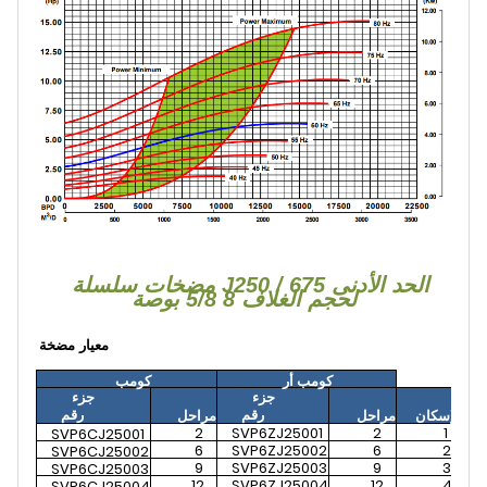
مضخات سلسلة J250 / 675 الحد الأدنى
لحجم الغلاف 8 5/8 بوصة
معيار
مضخة
كومب أر
كومب
جزء
جزء
رقم
رقم
الإسكان
مراحل
مراحل
2
SVP6ZJ25001
2
1
SVP6CJ25001
6
SVP6ZJ25002
6
2
SVP6CJ25002
9
SVP6ZJ25003
9
3
SVP6CJ25003
12
SVP6ZJ25004
12
4
SVP6CJ25004